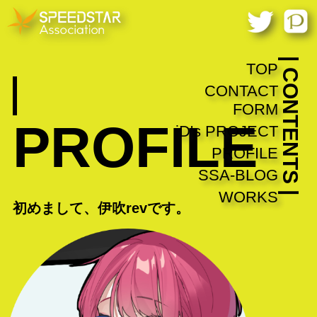
| CONTENTS |
TOP
CONTACT
FORM
PROFILE
iD's PROJECT
PROFILE
SSA-BLOG
WORKS
初めまして、伊吹revです。